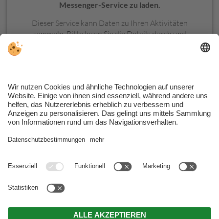
Messenger-Service zu laden.
Dieser Service kann Daten zu Ihren Aktivitäten
sammeln. Bitte lesen Sie die Details durch und
stimmen Sie der Nutzung des Service zu, um diese
Inhalte anzuzeigen.
MEHR INFORMATIONEN
AKZEPTIEREN
MwSt.-Nr. Hotel: IT02379390210 . MwSt.-Nr. Apartments:
BNKHMT64H13B220I
. CIN Hotel: IT021017A1TWBYOZAQ .
CIN Apartments: IT021017B42OY7AUBU