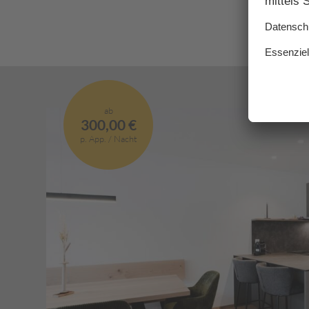
Wohnküche
Kaffeemaschine |
Elektroherd | Ges
Wasserkocher | M
Badezimmer mit 
ab
Bidet
300,00 €
p. App. / Nacht
TV