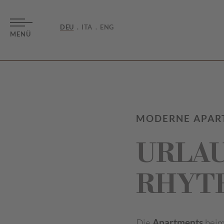
DEU
ITA
ENG
MENÜ
MODERNE APAR
URLAU
RHYT
Die
Apartments
bei