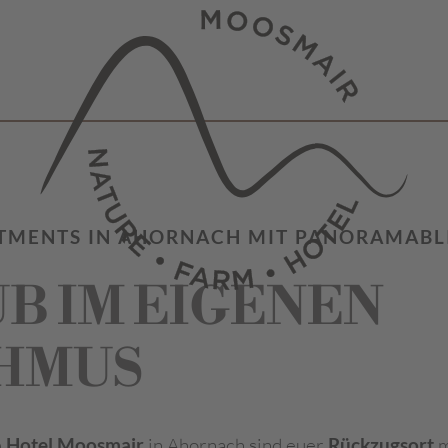
TMENTS IN AHORNACH MIT PANORAMABL
B IM EIGENEN
HMUS
m
Hotel Moosmair
in Ahornach sind euer
Rückzugsort
m