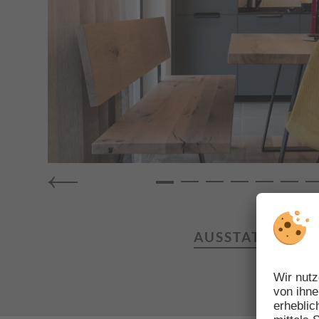
AUSSTATTUNG
Balkon | Südseite
Doppelbett | Dop