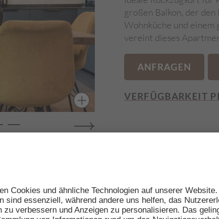
großen Balkon, der den B
Wohnküche und einem g
vereint dieses Apartme
ANFRAGEN
VERFÜGBARKEIT P
WLAN
pelschlafcouch
Safe