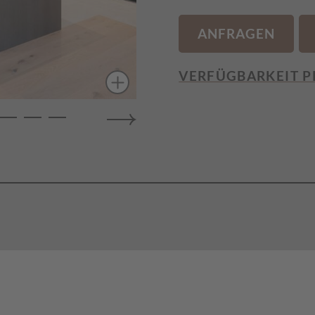
ANFRAGEN
VERFÜGBARKEIT P
| Südseite
WLAN
pelschlafcouch
Safe
Föhn
 Geschirrspülmaschine |
Badetücher
chirrausstattung |