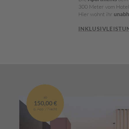
300 Meter vom Hotel e
Hier wohnt ihr
unabh
INKLUSIVLEIST
ab
150,00 €
p. App. / Nacht