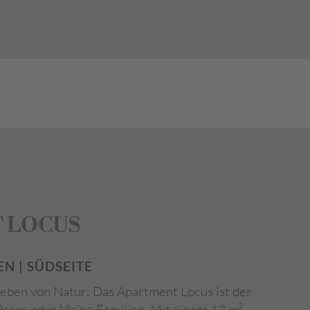
freundlich
 LOCUS
EN | SÜDSEITE
eben von Natur: Das Apartment Locus ist der
Paare oder kleine Familien. Mit einem 12 m²