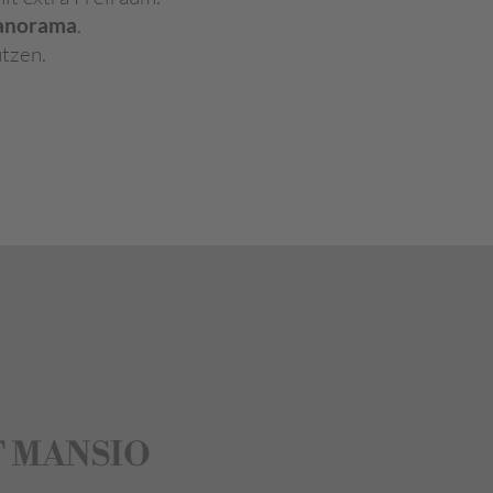
Panorama
.
tzen.
 MANSIO