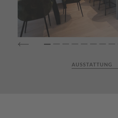
AUSSTATTUNG
Terrasse | Garten 
Doppelbett | Dop
Wohnküche
Kaffeemaschine |
Elektroherd | Ges