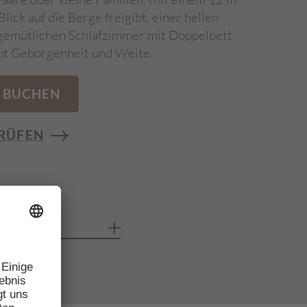
lick auf die Berge freigibt, einer hellen
emütlichen Schlafzimmer mit Doppelbett
nt Geborgenheit und Weite.
BUCHEN
RÜFEN