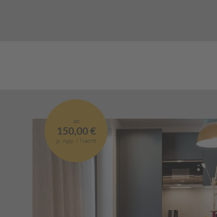
Balkon | Südseite
Doppelbett | Dop
Wohnküche
Kaffeemaschine |
Elektroherd | Ges
Wasserkocher
Badezimmer mit D
ab
150,00 €
TV
p. App. / Nacht