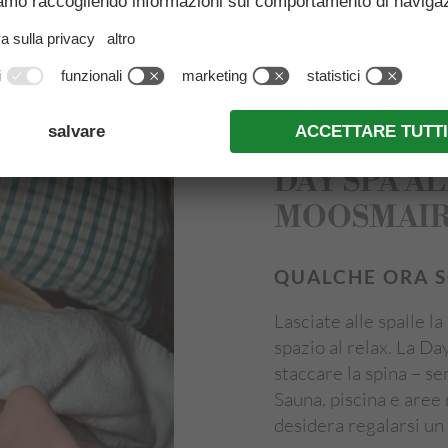
DAY SPA A
MOOSMAI
QUALCHE ORA S
Lasciate alle spalle l
spazio al relax. La Da
staccare la spina – s
Sauna, piscina e aree 
desidera regalarsi u