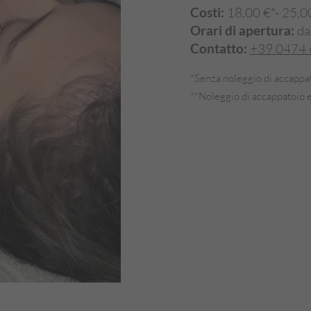
Costi:
18,00 €*- 25,0
Orari di apertura:
da
Contatto:
+39 0474
*Senza noleggio di accappat
**Noleggio di accappatoio e