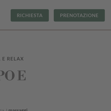
RICHIESTA
PRENOTAZIONE
 E RELAX
PO E
za. I
massaggi