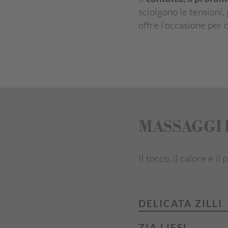
sciolgono le tensioni, 
offre l’occasione pe
MASSAGGI 
Il tocco, il calore e i
DELICATA ZILLI
ZIA LIESL