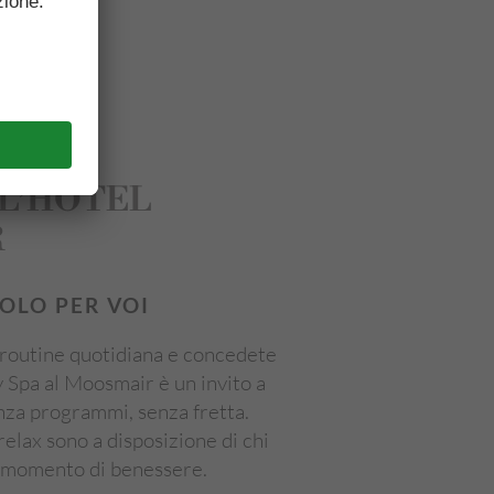
LL’HOTEL
R
OLO PER VOI
a routine quotidiana e concedete
y Spa al Moosmair è un invito a
enza programmi, senza fretta.
relax sono a disposizione di chi
n momento di benessere.