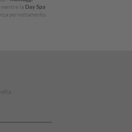
e, mentre la
Day Spa
enza pernottamento.
ndità.