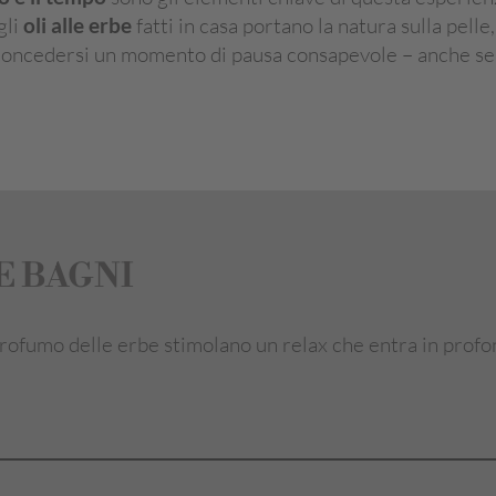
gli
oli alle erbe
fatti in casa portano la natura sulla pell
r concedersi un momento di pausa consapevole – anche s
E BAGNI
l profumo delle erbe stimolano un relax che entra in profo