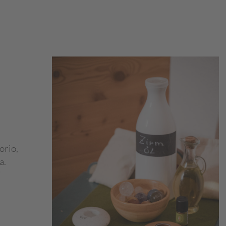
orio,
a.
i