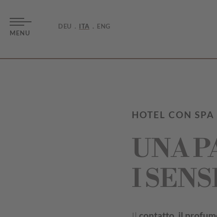
DEU
ITA
ENG
MENU
HOTEL CON SPA
UNA P
I SENS
Il
contatto, il profum