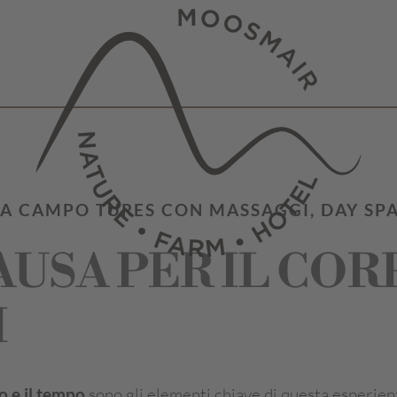
 A CAMPO TURES CON MASSAGGI, DAY SPA
AUSA PER IL COR
I
o e il tempo
sono gli elementi chiave di questa esperien