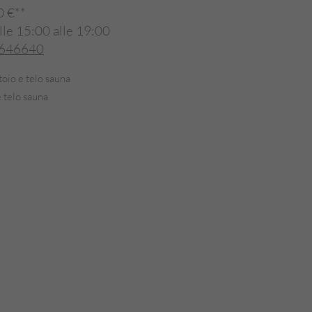
0 €**
lle 15:00 alle 19:00
 646640
oio e telo sauna
 telo sauna