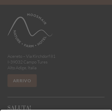
Acereto – Via Kirchdorf 81
I-39032 Campo Tures
Alto Adige, Italia
ARRIVO
SALUTA!