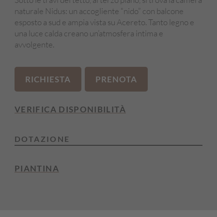
naturale Nidus: un accogliente “nido” con balcone
esposto a sud e ampia vista su Acereto. Tanto legno e
una luce calda creano un’atmosfera intima e
avvolgente.
RICHIESTA
PRENOTA
VERIFICA DISPONIBILITÀ
DOTAZIONE
Balcone
PIANTINA
Lato sud
Angolo divano
Letto matrimoniale