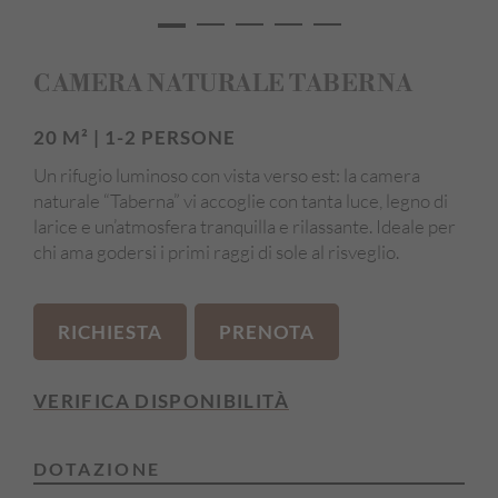
Edificio principale
CAMERA NATURALE TABERNA
20 M² | 1-2 PERSONE
Un rifugio luminoso con vista verso est: la camera
naturale “Taberna” vi accoglie con tanta luce, legno di
larice e un’atmosfera tranquilla e rilassante. Ideale per
chi ama godersi i primi raggi di sole al risveglio.
RICHIESTA
PRENOTA
VERIFICA DISPONIBILITÀ
DOTAZIONE