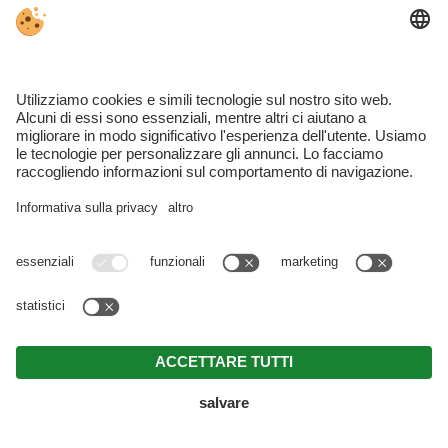
INFO@MOOSMAIR.IT
+39 0474 646 640
WHATSAPP
PER LA VOSTRA VACANZA
BUONO REGALO
METEO
RICHIESTA
PRENOTAZIONE
WEBCAM