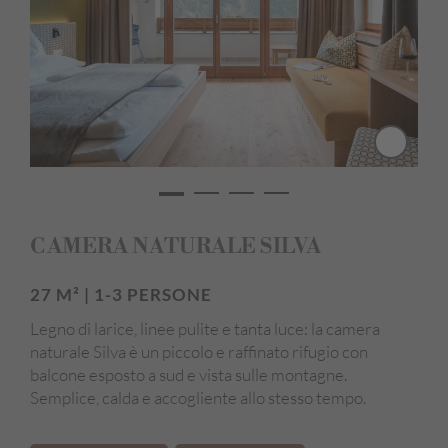
Minibar
Asciugacapelli
Accappatoio e asciugamani da bagno
Pulizia giornaliera inclusa
Pavimento in legno / Materiali naturali
Camera anallergica
Vista panoramica
CAMERA NATURALE SILVA
Edificio principale
27 M² | 1-3 PERSONE
Legno di larice, linee pulite e tanta luce: la camera
naturale Silva è un piccolo e raffinato rifugio con
balcone esposto a sud e vista sulle montagne.
Semplice, calda e accogliente allo stesso tempo.