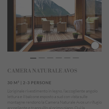
Wi-Fi
Cassaforte
Asciugacapelli
Accappatoio e asciugamani da bagno
Pulizia giornaliera
Pavimento in legno / Materiali naturali
Vista panoramica
Edificio principale
CAMERA NATURALE AVOS
30 M² | 2-3 PERSONE
L’originale rivestimento in legno, l’accogliente angolo
lettura e il balcone esposto a sud con vista sulle
montagne rendono la Camera Naturale Avos un rifugio
accogliente e tranquillo al primo piano. Qui la