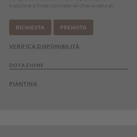
tradizione si fonde con materiali chiari e naturali.
RICHIESTA
PRENOTA
VERIFICA DISPONIBILITÀ
DOTAZIONE
Balcone
PIANTINA
Lato sud
Angolo divano
Letto matrimoniale
Bagno con doccia