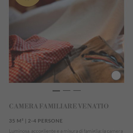
TV
Wi-Fi
Cassaforte
Minibar
Asciugacapelli
Accappatoio e asciugamani da bagno
Pulizia giornaliera inclusa
Pavimento in legno / Materiali naturali
Animali domestici su richiesta
Edificio principale
CAMERA FAMILIARE VENATIO
35 M² | 2-4 PERSONE
Luminosa, accogliente e a misura di famiglia: la camera