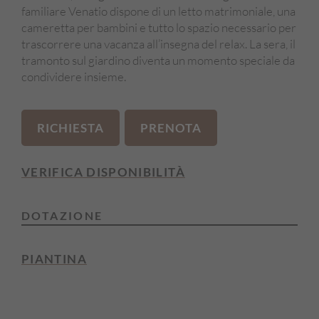
familiare Venatio dispone di un letto matrimoniale, una
cameretta per bambini e tutto lo spazio necessario per
trascorrere una vacanza all’insegna del relax. La sera, il
tramonto sul giardino diventa un momento speciale da
condividere insieme.
RICHIESTA
PRENOTA
VERIFICA DISPONIBILITÀ
DOTAZIONE
Lato ovest
PIANTINA
Letto matrimoniale
Cameretta per bambini