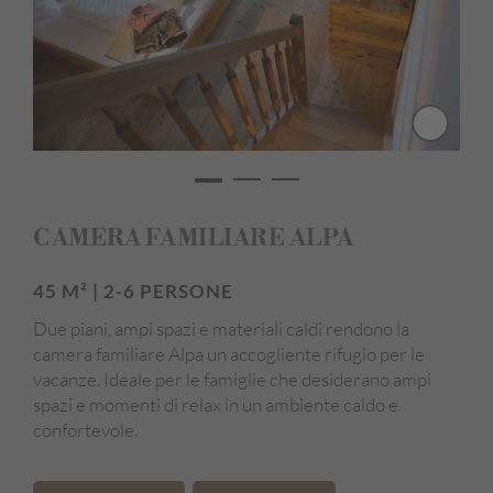
Asciugacapelli
Accappatoio e asciugamani da bagno
Pulizia giornaliera inclusa
Pavimento in legno / Materiali naturali
Camera anallergica
CAMERA FAMILIARE ALPA
Vista panoramica
Edificio principale
45 M² | 2-6 PERSONE
Due piani, ampi spazi e materiali caldi rendono la
camera familiare Alpa un accogliente rifugio per le
vacanze. Ideale per le famiglie che desiderano ampi
spazi e momenti di relax in un ambiente caldo e
confortevole.