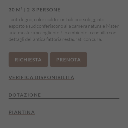
Edificio principale
30 M² | 2-3 PERSONE
Tanto legno, colori caldi e un balcone soleggiato
esposto a sud conferiscono alla camera naturale Mater
un’atmosfera accogliente. Un ambiente tranquillo con
dettagli dell’antica fattoria restaurati con cura.
RICHIESTA
PRENOTA
VERIFICA DISPONIBILITÀ
DOTAZIONE
Balcone
PIANTINA
Lato sud