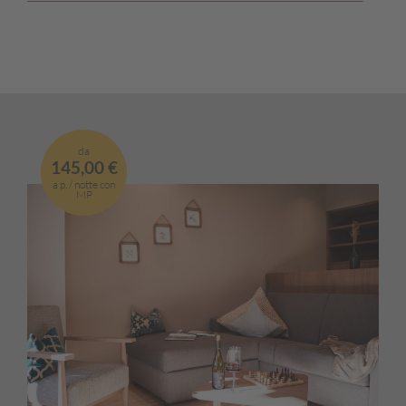
da
145,00 €
a p. / notte con
MP