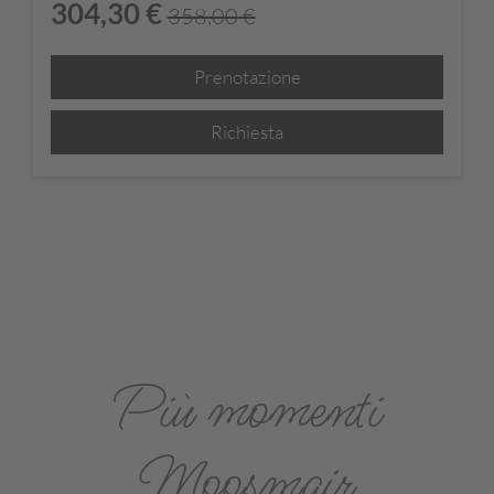
304,30 €
358,00 €
Prenotazione
Richiesta
Più momenti
Moosmair