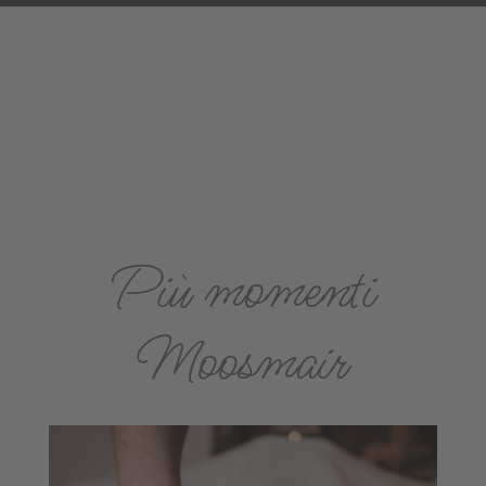
abbigliamento da bagno.
Più momenti
Moosmair