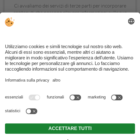
Ci avvaliamo dei servizi di terze parti per incorporare
contenuti che possono rilevare informazioni sulla sua
attività. La invitiamo a controllare i dettagli e ad
accettare il servizio per visualizzare questo contenuto.
ULTERIORI
ACCETTA
INFORMAZIONI
Part. IVA Hotel: IT02379390210 . Part. IVA Apartments :
BNKHMT64H13B220I
. CIN Hotel: IT021017A1TWBYOZAQ .
CIN Apartments: IT021017B42OY7AUBU
Note legali
.
Direttiva privacy
.
Impostazioni cookie individuali
.