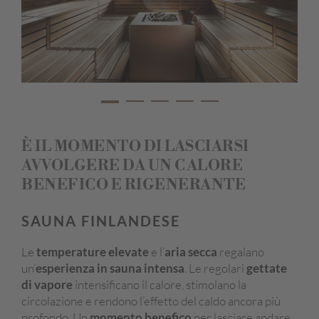
È IL MOMENTO DI LASCIARSI
AVVOLGERE DA UN CALORE
BENEFICO E RIGENERANTE
SAUNA FINLANDESE
Le
temperature elevate
e l’
aria secca
regalano
un’
esperienza in sauna intensa
. Le regolari
gettate
di vapore
intensificano il calore, stimolano la
circolazione e rendono l’effetto del caldo ancora più
profondo. Un
momento benefico
per lasciare andare