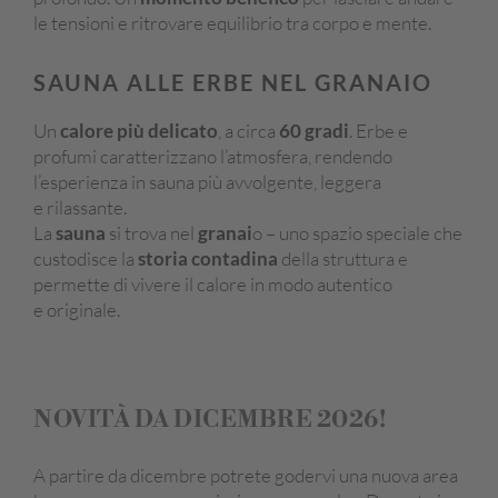
le tensioni e ritrovare equilibrio tra corpo e mente.
SAUNA ALLE ERBE NEL GRANAIO
Un
calore più delicato
, a circa
60 gradi
. Erbe e
profumi caratterizzano l’atmosfera, rendendo
l’esperienza in sauna più avvolgente, leggera
e rilassante.
La
sauna
si trova nel
granai
o – uno spazio speciale che
custodisce la
storia contadina
della struttura e
permette di vivere il calore in modo autentico
e originale.
NOVITÀ DA DICEMBRE 2026!
A partire da dicembre potrete godervi una nuova area