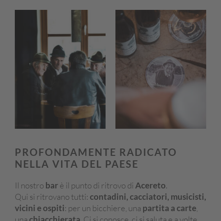
PROFONDAMENTE RADICATO
NELLA VITA DEL PAESE
Il nostro
bar
è il punto di ritrovo di
Acereto
.
Qui si ritrovano tutti:
contadini, cacciatori, musicisti,
vicini e ospiti
: per un bicchiere, una
partita a carte
,
una
chiacchierata
. Ci si conosce, ci si saluta e a volte