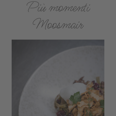
Più momenti
Moosmair