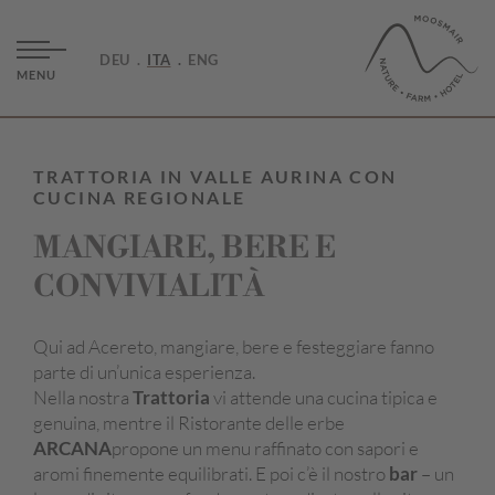
DEU
ITA
ENG
MENU
TRATTORIA IN VALLE AURINA CON
CUCINA REGIONALE
MANGIARE, BERE E
CONVIVIALITÀ
Qui ad Acereto, mangiare, bere e festeggiare fanno
parte di un’unica esperienza.
Nella nostra
Trattoria
vi attende una cucina tipica e
genuina, mentre il Ristorante delle erbe
ARCANA
propone un menu raffinato con sapori e
aromi finemente equilibrati. E poi c’è il nostro
bar
– un