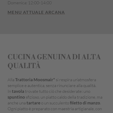
Domenica: 12:00-14:00
MENU ATTUALE ARCANA
CUCINA GENUINA DI ALTA
QUALITÀ
Alla
Trattoria Moosmair*
si respira un’atmosfera
semplice e autentica, senza rinunciare alla qualità.
In
tavola
trovate tutto ciò che desiderate: uno
spuntino
sfizioso, un piatto caldo della tradizione, ma
anche una
tartare
o un succulento
filetto di manzo
.
Ogni piatto è preparato con maestria artigianale, con