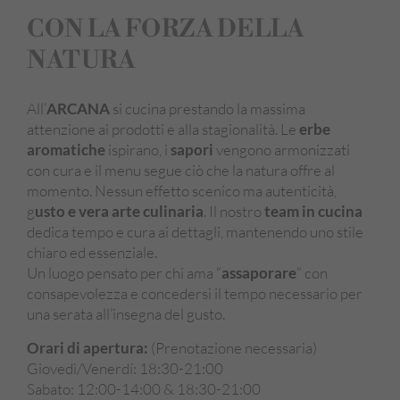
CON LA FORZA DELLA
NATURA
All’
ARCANA
si cucina prestando la massima
attenzione ai prodotti e alla stagionalità. Le
erbe
aromatiche
ispirano, i
sapori
vengono armonizzati
con cura e il menu segue ciò che la natura offre al
momento. Nessun effetto scenico ma autenticità,
g
usto e vera arte culinaria
. Il nostro
team in cucina
dedica tempo e cura ai dettagli, mantenendo uno stile
chiaro ed essenziale.
Un luogo pensato per chi ama “
assaporare
” con
consapevolezza e concedersi il tempo necessario per
una serata all’insegna del gusto.
Orari di apertura:
(Prenotazione necessaria)
Giovedì/Venerdí: 18:30-21:00
Sabato: 12:00-14:00 & 18:30-21:00